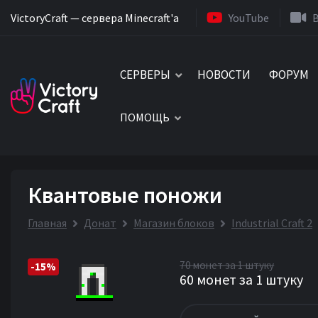
VictoryCraft — сервера Minecraft'a
YouTube
СЕРВЕРЫ
НОВОСТИ
ФОРУМ
ПОМОЩЬ
Квантовые поножи
Главная
Донат
Магазин блоков
Industrial Craft 2
70 монет за 1 штуку
-15%
60 монет за 1 штуку