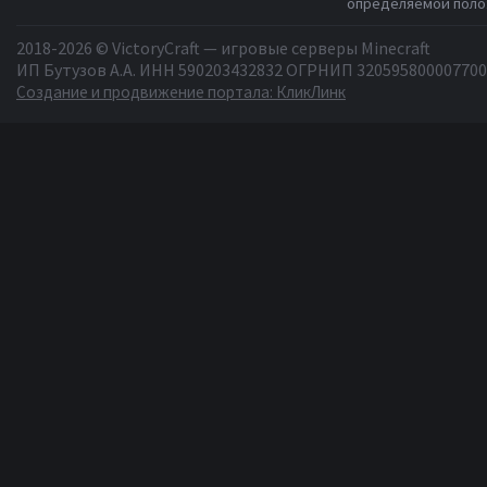
определяемой полож
2018-2026 © VictoryCraft — игровые серверы Minecraft
ИП Бутузов А.А. ИНН 590203432832 ОГРНИП 320595800007700
Создание и продвижение портала: КликЛинк