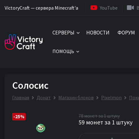
VictoryCraft — сервера Minecraft'a
YouTube
СЕРВЕРЫ
НОВОСТИ
ФОРУМ
ПОМОЩЬ
Солосис
Главная
Донат
Магазин блоков
Pixelmon
Пок
78 монет за 1 штуку
-25%
59 монет за 1 штуку