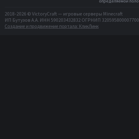
определяемой полож
2018-2026 © VictoryCraft — игровые серверы Minecraft
ИП Бутузов А.А. ИНН 590203432832 ОГРНИП 320595800007700
Создание и продвижение портала: КликЛинк