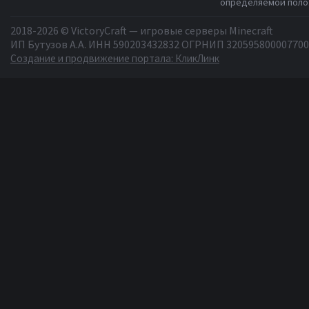
определяемой полож
2018-2026 © VictoryCraft — игровые серверы Minecraft
ИП Бутузов А.А. ИНН 590203432832 ОГРНИП 320595800007700
Создание и продвижение портала: КликЛинк