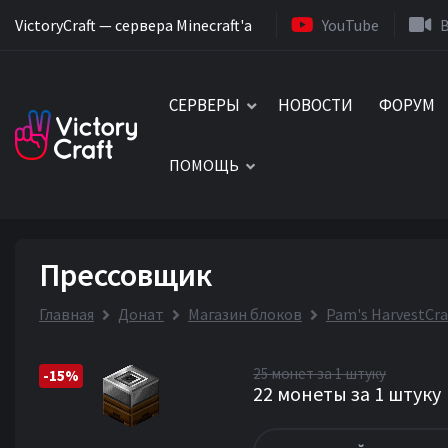
VictoryCraft — сервера Minecraft'a
YouTube
СЕРВЕРЫ
НОВОСТИ
ФОРУМ
ПОМОЩЬ
Прессовщик
Главная
Донат
Магазин блоков
Pam's HarvestCra
25 монет за 1 штуку
-15%
22 монеты за 1 штуку